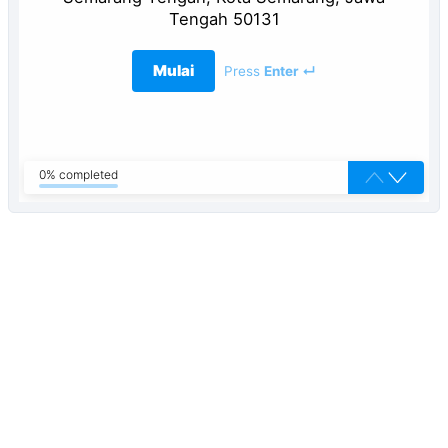
Tengah 50131
Mulai
Press
Enter ↵
0% completed